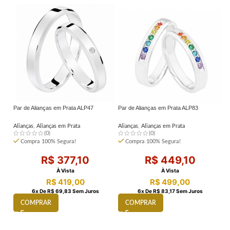
Par de Alianças em Prata ALP47
Par de Alianças em Prata ALP83
Pa
Alianças
,
Alianças em Prata
Alianças
,
Alianças em Prata
Al
(0)
(0)
Compra 100% Segura!
Compra 100% Segura!
R$
377,10
R$
449,10
À Vista
À Vista
R$
419,00
R$
499,00
6
X De
R$
69,83
Sem Juros
6
X De
R$
83,17
Sem Juros
COMPRAR
COMPRAR