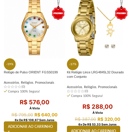
-19%
-17%
Relógio de Pulso ORIENT FGSS0199
Kit Relógio Lince LRG4845L32 Dourado
R
com Conjunto
Acessórios
,
Relógios
,
Promocionais
A
(0)
Acessórios
,
Relógios
,
Promocionais
(0)
Compra 100% Segura!
Compra 100% Segura!
R$
576,00
R$
288,00
À Vista
À Vista
R$
795,00
R$
640,00
R$
387,00
R$
320,00
6
X De
R$
106,67
Sem Juros
6
X De
R$
53,33
Sem Juros
ADICIONAR AO CARRINHO
ADICIONAR AO CARRINHO