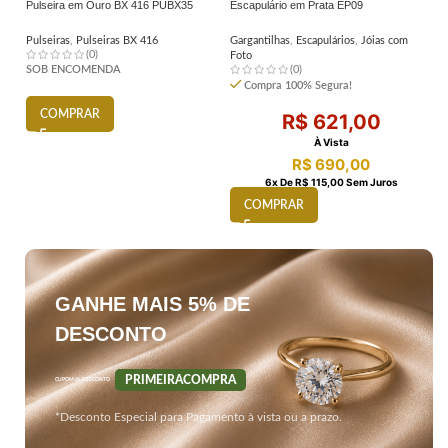
Pulseira em Ouro BX 416 PUBX35
Escapulário em Prata EP09
Pi
Pulseiras
,
Pulseiras BX 416
Gargantilhas
,
Escapulários
,
Jóias com
Pi
(0)
Foto
SOB ENCOMENDA
(0)
S
Compra 100% Segura!
COMPRAR
R$
621,00
À Vista
R$
690,00
6
X De
R$
115,00
Sem Juros
COMPRAR
GANHE MAIS 5% DE
DESCONTO
PRIMEIRACOMPRA
CUPOM de DESCONTO
*Desconto Especial para Pagamento à vista ou a prazo.