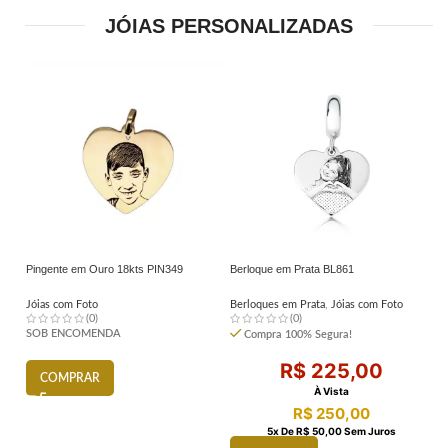
JÓIAS PERSONALIZADAS
Pingente em Ouro 18kts PIN349
Berloque em Prata BL861
Ga
Jóias com Foto
Berloques em Prata
,
Jóias com Foto
Ga
(0)
(0)
Mã
SOB ENCOMENDA
Compra 100% Segura!
R$
225,00
COMPRAR
À Vista
R$
250,00
5
X De
R$
50,00
Sem Juros