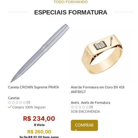
TODO FORMANDO
ESPECIAIS FORMATURA
Caneta CROWN Supreme PRATA
Anel de Formatura em Ouro BX 416
Pi
ANFBX17
Canetas
Pi
(0)
Anéis
,
Anéis de Formatura
Pi
(0)
Compra 100% Segura!
SOB ENCOMENDA
S
R$
234,00
À Vista
COMPRAR
R$
260,00
5
X De
R$
52,00
Sem Juros