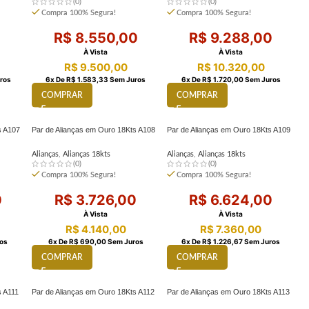
(0)
(0)
Compra 100% Segura!
Compra 100% Segura!
0
R$
8.550,00
R$
9.288,00
À Vista
À Vista
R$
9.500,00
R$
10.320,00
ros
6
X De
R$
1.583,33
Sem Juros
6
X De
R$
1.720,00
Sem Juros
COMPRAR
COMPRAR
s A107
Par de Alianças em Ouro 18Kts A108
Par de Alianças em Ouro 18Kts A109
Alianças
,
Alianças 18kts
Alianças
,
Alianças 18kts
(0)
(0)
Compra 100% Segura!
Compra 100% Segura!
0
R$
3.726,00
R$
6.624,00
À Vista
À Vista
R$
4.140,00
R$
7.360,00
os
6
X De
R$
690,00
Sem Juros
6
X De
R$
1.226,67
Sem Juros
COMPRAR
COMPRAR
s A111
Par de Alianças em Ouro 18Kts A112
Par de Alianças em Ouro 18Kts A113