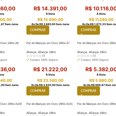
60,00
R$
14.391,00
R$
10.116,0
ista
À Vista
À Vista
00,00
R$
15.990,00
R$
11.240,00
,67
Sem Juros
6
X De
R$
2.665,00
Sem Juros
6
X De
R$
1.873,33
Sem Ju
COMPRAR
COMPRAR
 Ouro 18Kts A6
Par de Alianças em Ouro 18Kts A7
Par de Alianças em Ouro 18Kt
8kts
Alianças
,
Alianças 18kts
Alianças
,
Alianças 18kts
(0)
(0)
gura!
Compra 100% Segura!
Compra 100% Segura!
36,00
R$
21.222,00
R$
5.382,0
ista
À Vista
À Vista
040,00
R$
23.580,00
R$
5.980,00
,00
Sem Juros
6
X De
R$
3.930,00
Sem Juros
6
X De
R$
996,67
Sem Jur
COMPRAR
COMPRAR
m Ouro 18Kts A100
Par de Alianças em Ouro 18Kts A101
Par de Alianças em Ouro 18Kt
8kts
Alianças
,
Alianças 18kts
Alianças
,
Alianças 18kts