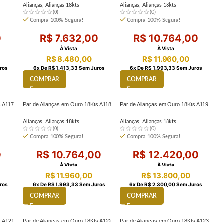
Alianças
,
Alianças 18kts
Alianças
,
Alianças 18kts
(0)
(0)
Compra 100% Segura!
Compra 100% Segura!
0
R$
7.632,00
R$
10.764,00
À Vista
À Vista
R$
8.480,00
R$
11.960,00
ros
6
X De
R$
1.413,33
Sem Juros
6
X De
R$
1.993,33
Sem Juros
COMPRAR
COMPRAR
s A117
Par de Alianças em Ouro 18Kts A118
Par de Alianças em Ouro 18Kts A119
Alianças
,
Alianças 18kts
Alianças
,
Alianças 18kts
(0)
(0)
Compra 100% Segura!
Compra 100% Segura!
0
R$
10.764,00
R$
12.420,00
À Vista
À Vista
R$
11.960,00
R$
13.800,00
ros
6
X De
R$
1.993,33
Sem Juros
6
X De
R$
2.300,00
Sem Juros
COMPRAR
COMPRAR
s A121
Par de Alianças em Ouro 18Kts A122
Par de Alianças em Ouro 18Kts A123