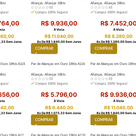
8kts
Alianças
,
Alianças 18kts
Alianças
,
Alianças 18kts
(0)
(0)
gura!
Compra 100% Segura!
Compra 100% Segura!
764,00
R$
9.936,00
R$
7.452,0
ista
À Vista
À Vista
960,00
R$
11.040,00
R$
8.280,00
,33
Sem Juros
6
X De
R$
1.840,00
Sem Juros
6
X De
R$
1.380,00
Sem Ju
COMPRAR
COMPRAR
 Ouro 18Kts A115
Par de Alianças em Ouro 18Kts A116
Par de Alianças em Ouro 18Kt
8kts
Alianças
,
Alianças 18kts
Alianças
,
Alianças 18kts
(0)
(0)
gura!
Compra 100% Segura!
Compra 100% Segura!
656,00
R$
5.796,00
R$
9.936,0
ista
À Vista
À Vista
840,00
R$
6.440,00
R$
11.040,00
,33
Sem Juros
6
X De
R$
1.073,33
Sem Juros
6
X De
R$
1.840,00
Sem Ju
COMPRAR
COMPRAR
 Ouro 18Kts A12
Par de Alianças em Ouro 18Kts A120
Par de Alianças em Ouro 18Kt