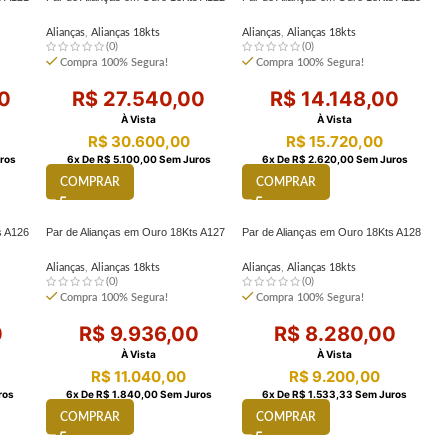
Alianças
,
Alianças 18kts
Alianças
,
Alianças 18kts
(0)
(0)
Compra 100% Segura!
Compra 100% Segura!
0
R$
27.540,00
R$
14.148,00
À Vista
À Vista
R$
30.600,00
R$
15.720,00
ros
6
X De
R$
5.100,00
Sem Juros
6
X De
R$
2.620,00
Sem Juros
COMPRAR
COMPRAR
s A126
Par de Alianças em Ouro 18Kts A127
Par de Alianças em Ouro 18Kts A128
Alianças
,
Alianças 18kts
Alianças
,
Alianças 18kts
(0)
(0)
Compra 100% Segura!
Compra 100% Segura!
0
R$
9.936,00
R$
8.280,00
À Vista
À Vista
R$
11.040,00
R$
9.200,00
ros
6
X De
R$
1.840,00
Sem Juros
6
X De
R$
1.533,33
Sem Juros
COMPRAR
COMPRAR