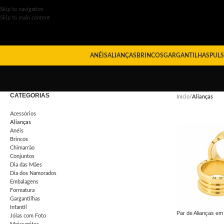
Skip to navigation
Skip to main content
ANÉIS
ALIANÇAS
BRINCOS
GARGANTILHAS
PULS
CATEGORIAS
Início
/
Alianças
Acessórios
Alianças
Anéis
Brincos
Chimarrão
Conjuntos
Dia das Mães
Dia dos Namorados
Embalagens
Formatura
Gargantilhas
Infantil
Par de Alianças e
Jóias com Foto