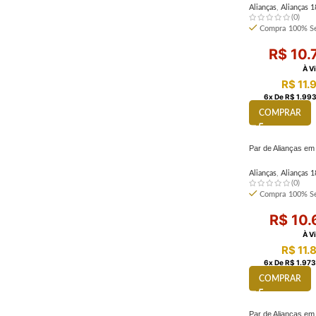
Alianças
,
Alianças 1
(0)
Compra 100% Se
R$
10.
À V
R$
11.
6
X De
R$
1.993
COMPRAR
Par de Alianças em
Alianças
,
Alianças 1
(0)
Compra 100% Se
R$
10.
À V
R$
11.
6
X De
R$
1.973
COMPRAR
Par de Alianças em