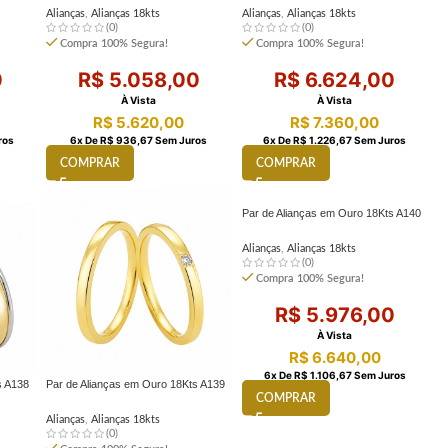
Alianças
,
Alianças 18kts
Alianças
,
Alianças 18kts
(0)
(0)
Compra 100% Segura!
Compra 100% Segura!
0
R$
5.058,00
R$
6.624,00
À Vista
À Vista
R$
5.620,00
R$
7.360,00
ros
6
X De
R$
936,67
Sem Juros
6
X De
R$
1.226,67
Sem Juros
COMPRAR
COMPRAR
Par de Alianças em Ouro 18Kts A140
Alianças
,
Alianças 18kts
(0)
Compra 100% Segura!
R$
5.976,00
À Vista
R$
6.640,00
6
X De
R$
1.106,67
Sem Juros
s A138
Par de Alianças em Ouro 18Kts A139
COMPRAR
Alianças
,
Alianças 18kts
(0)