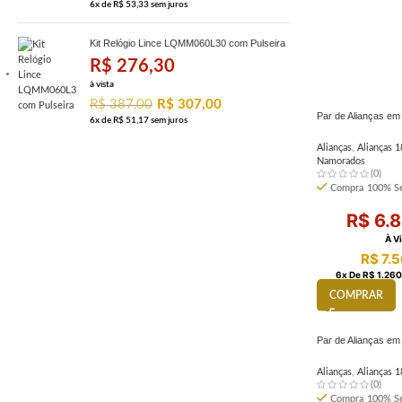
6
x de
R$
53,33
sem juros
Kit Relógio Lince LQMM060L30 com Pulseira
R$
276,30
à vista
R$
387,00
R$
307,00
Par de Alianças e
6
x de
R$
51,17
sem juros
Alianças
,
Alianças 1
Namorados
(0)
Compra 100% Se
R$
6.8
À V
R$
7.5
6
X De
R$
1.260
COMPRAR
Par de Alianças em
Alianças
,
Alianças 1
(0)
Compra 100% Se