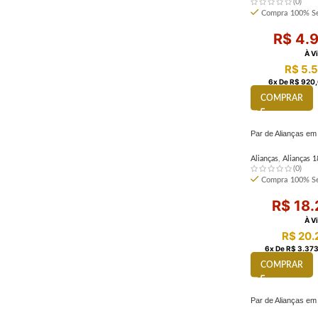
(0)
Compra 100% Se
R$
4.9
À V
R$
5.5
6
X De
R$
920,
COMPRAR
Par de Alianças e
Alianças
,
Alianças 1
(0)
Compra 100% Se
R$
18.
À V
R$
20.
6
X De
R$
3.373
COMPRAR
Par de Alianças em