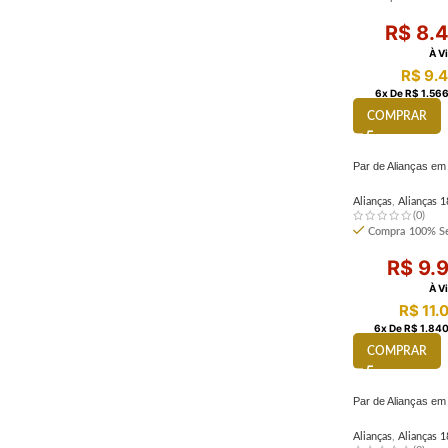
R$
8.4
À V
R$
9.4
6
X De
R$
1.566
COMPRAR
Par de Alianças em
Alianças
,
Alianças 1
(0)
Compra 100% Se
R$
9.9
À V
R$
11.
6
X De
R$
1.840
COMPRAR
Par de Alianças e
Alianças
,
Alianças 1