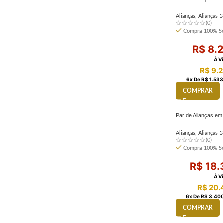
Alianças
,
Alianças 1
(0)
Compra 100% Se
R$
8.2
À V
R$
9.2
6
X De
R$
1.533
COMPRAR
Par de Alianças e
Alianças
,
Alianças 1
(0)
Compra 100% Se
R$
18.
À V
R$
20.
6
X De
R$
3.400
COMPRAR