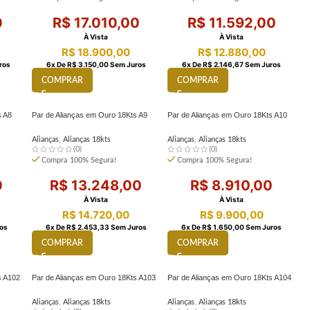
0
R$
17.010,00
R$
11.592,00
À Vista
À Vista
R$
18.900,00
R$
12.880,00
ros
6
X De
R$
3.150,00
Sem Juros
6
X De
R$
2.146,67
Sem Juros
COMPRAR
COMPRAR
s A8
Par de Alianças em Ouro 18Kts A9
Par de Alianças em Ouro 18Kts A10
Alianças
,
Alianças 18kts
Alianças
,
Alianças 18kts
(0)
(0)
Compra 100% Segura!
Compra 100% Segura!
0
R$
13.248,00
R$
8.910,00
À Vista
À Vista
R$
14.720,00
R$
9.900,00
os
6
X De
R$
2.453,33
Sem Juros
6
X De
R$
1.650,00
Sem Juros
COMPRAR
COMPRAR
s A102
Par de Alianças em Ouro 18Kts A103
Par de Alianças em Ouro 18Kts A104
Alianças
,
Alianças 18kts
Alianças
,
Alianças 18kts