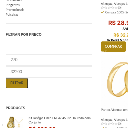
Moissanites
Alianças
,
Alianças 1
Pingentes
(0)
Promocionais
Compra 100% Se
Pulseiras
R$
28.
À V
R$
32.
FILTRAR POR PREÇO
6
X De
R$
5.366
COMPRAR
FILTRAR
PRODUCTS
Par de Alianças e
Kit Relógio Lince LRG4845L32 Dourado com
Alianças
,
Alianças 1
Conjunto
(0)