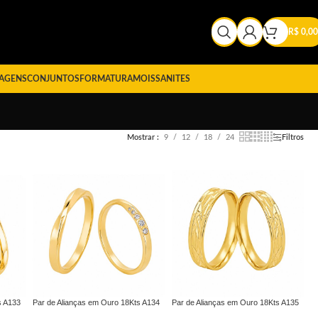
R$
0,00
AGENS
CONJUNTOS
FORMATURA
MOISSANITES
Mostrar
9
12
18
24
Filtros
s A133
Par de Alianças em Ouro 18Kts A134
Par de Alianças em Ouro 18Kts A135