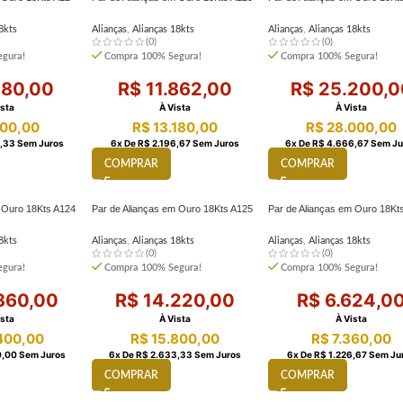
8kts
Alianças
,
Alianças 18kts
Alianças
,
Alianças 18kts
(0)
(0)
gura!
Compra 100% Segura!
Compra 100% Segura!
80,00
R$
11.862,00
R$
25.200,0
ista
À Vista
À Vista
00,00
R$
13.180,00
R$
28.000,00
,33
Sem Juros
6
X De
R$
2.196,67
Sem Juros
6
X De
R$
4.666,67
Sem Ju
COMPRAR
COMPRAR
m Ouro 18Kts A124
Par de Alianças em Ouro 18Kts A125
Par de Alianças em Ouro 18Kt
8kts
Alianças
,
Alianças 18kts
Alianças
,
Alianças 18kts
(0)
(0)
gura!
Compra 100% Segura!
Compra 100% Segura!
360,00
R$
14.220,00
R$
6.624,0
ista
À Vista
À Vista
400,00
R$
15.800,00
R$
7.360,00
,00
Sem Juros
6
X De
R$
2.633,33
Sem Juros
6
X De
R$
1.226,67
Sem Ju
COMPRAR
COMPRAR