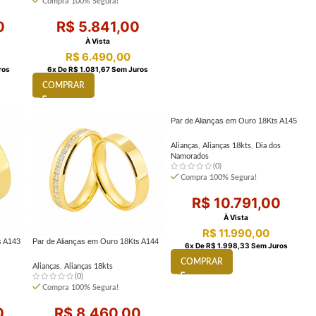
Compra 100% Segura!
0
R$
5.841,00
À Vista
R$
6.490,00
ros
6
X De
R$
1.081,67
Sem Juros
COMPRAR
Par de Alianças em Ouro 18Kts A145
Alianças
,
Alianças 18kts
,
Dia dos
Namorados
(0)
Compra 100% Segura!
R$
10.791,00
À Vista
R$
11.990,00
s A143
Par de Alianças em Ouro 18Kts A144
6
X De
R$
1.998,33
Sem Juros
COMPRAR
Alianças
,
Alianças 18kts
(0)
Compra 100% Segura!
0
R$
8.460,00