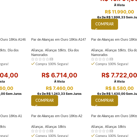
À Vista
R$
11.990,00
6
X De
R$
1.998,33
Sem Ju
COMPRAR
m Ouro 18Kts A146
Par de Alianças em Ouro 18Kts A147
Par de Alianças em Ouro 18Kt
8kts
,
Dia dos
Alianças
,
Alianças 18kts
,
Dia dos
Alianças
,
Alianças 18kts
,
Dia d
Namorados
Namorados
(0)
(0)
gura!
Compra 100% Segura!
Compra 100% Segura!
04,00
R$
6.714,00
R$
7.722,0
ista
À Vista
À Vista
60,00
R$
7.460,00
R$
8.580,00
,00
Sem Juros
6
X De
R$
1.243,33
Sem Juros
6
X De
R$
1.430,00
Sem Ju
COMPRAR
COMPRAR
 Ouro 18Kts A1
Par de Alianças em Ouro 18Kts A2
Par de Alianças em Ouro 18Kt
8kts
Alianças
,
Alianças 18kts
Alianças
,
Alianças 18kts
(0)
(0)
gura!
Compra 100% Segura!
Compra 100% Segura!