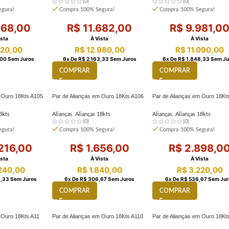
(0)
(0)
gura!
Compra 100% Segura!
Compra 100% Segura!
68,00
R$
11.682,00
R$
9.981,0
ista
À Vista
À Vista
20,00
R$
12.980,00
R$
11.090,00
00
Sem Juros
6
X De
R$
2.163,33
Sem Juros
6
X De
R$
1.848,33
Sem Ju
COMPRAR
COMPRAR
m Ouro 18Kts A105
Par de Alianças em Ouro 18Kts A106
Par de Alianças em Ouro 18Kt
8kts
Alianças
,
Alianças 18kts
Alianças
,
Alianças 18kts
(0)
(0)
gura!
Compra 100% Segura!
Compra 100% Segura!
216,00
R$
1.656,00
R$
2.898,0
ista
À Vista
À Vista
240,00
R$
1.840,00
R$
3.220,00
,33
Sem Juros
6
X De
R$
306,67
Sem Juros
6
X De
R$
536,67
Sem Jur
COMPRAR
COMPRAR
 Ouro 18Kts A11
Par de Alianças em Ouro 18Kts A110
Par de Alianças em Ouro 18Kt