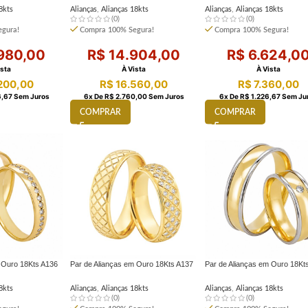
8kts
Alianças
,
Alianças 18kts
Alianças
,
Alianças 18kts
(0)
(0)
gura!
Compra 100% Segura!
Compra 100% Segura!
980,00
R$
14.904,00
R$
6.624,0
ista
À Vista
À Vista
200,00
R$
16.560,00
R$
7.360,00
,67
Sem Juros
6
X De
R$
2.760,00
Sem Juros
6
X De
R$
1.226,67
Sem Ju
COMPRAR
COMPRAR
m Ouro 18Kts A136
Par de Alianças em Ouro 18Kts A137
Par de Alianças em Ouro 18Kt
8kts
Alianças
,
Alianças 18kts
Alianças
,
Alianças 18kts
(0)
(0)