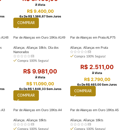
À Vista
R$
9.400,00
ros
6
X De
R$
1.566,67
Sem Juros
COMPRAR
s A148
Par de Alianças em Ouro 18Kts A149
Par de Alianças em Prata ALP75
os
Alianças
,
Alianças 18kts
,
Dia dos
Alianças
,
Alianças em Prata
(0)
Namorados
(0)
Compra 100% Segura!
Compra 100% Segura!
R$
2.511,00
0
R$
9.981,00
À Vista
À Vista
R$
2.790,00
R$
11.090,00
6
X De
R$
465,00
Sem Juros
ros
6
X De
R$
1.848,33
Sem Juros
COMPRAR
COMPRAR
s A3
Par de Alianças em Ouro 18Kts A4
Par de Alianças em Ouro 18Kts A5
Alianças
,
Alianças 18kts
Alianças
,
Alianças 18kts
(0)
(0)
Compra 100% Segura!
Compra 100% Segura!