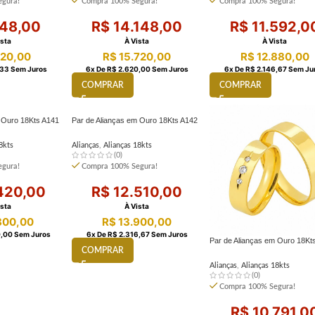
gura!
Compra 100% Segura!
Compra 100% Segura!
48,00
R$
14.148,00
R$
11.592,0
ista
À Vista
À Vista
20,00
R$
15.720,00
R$
12.880,00
33
Sem Juros
6
X De
R$
2.620,00
Sem Juros
6
X De
R$
2.146,67
Sem Ju
COMPRAR
COMPRAR
m Ouro 18Kts A141
Par de Alianças em Ouro 18Kts A142
8kts
Alianças
,
Alianças 18kts
(0)
gura!
Compra 100% Segura!
420,00
R$
12.510,00
ista
À Vista
800,00
R$
13.900,00
,00
Sem Juros
6
X De
R$
2.316,67
Sem Juros
Par de Alianças em Ouro 18Kt
COMPRAR
Alianças
,
Alianças 18kts
(0)
Compra 100% Segura!
R$
10.791,0