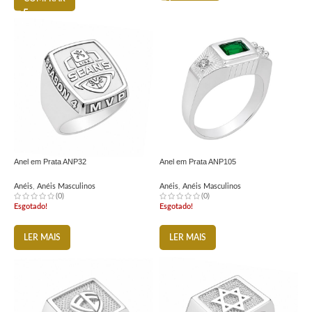
Anel em Prata ANP32
Anel em Prata ANP105
Anéis
,
Anéis Masculinos
Anéis
,
Anéis Masculinos
(0)
(0)
Esgotado!
Esgotado!
LER MAIS
LER MAIS