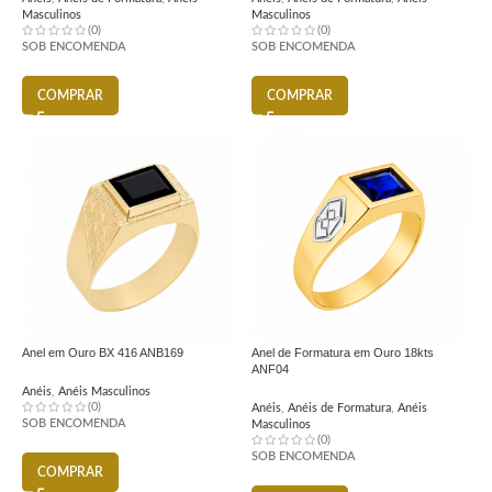
Masculinos
Masculinos
(0)
(0)
SOB ENCOMENDA
SOB ENCOMENDA
COMPRAR
COMPRAR
Anel em Ouro BX 416 ANB169
Anel de Formatura em Ouro 18kts
ANF04
Anéis
,
Anéis Masculinos
(0)
Anéis
,
Anéis de Formatura
,
Anéis
SOB ENCOMENDA
Masculinos
(0)
SOB ENCOMENDA
COMPRAR