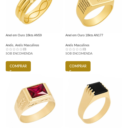
Anel em Ouro 18kts AN59
Anel em Ouro 18kts AN177
Anéis
,
Anéis Masculinos
Anéis Masculinos
(0)
(0)
SOB ENCOMENDA
SOB ENCOMENDA
COMPRAR
COMPRAR