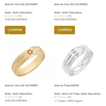
Anel em Ouro BX 416 ANB07
Anel em Ouro BX 416 ANB35
Anéis
,
Anéis Masculinos
Anéis
,
Anéis Masculinos
(0)
(0)
SOB ENCOMENDA
SOB ENCOMENDA
COMPRAR
COMPRAR
Anel em Ouro BX 416 ANB97
Anel em Prata ANP08
Anéis
,
Anéis Masculinos
Anéis
,
Anéis em Prata
,
Anéis Masculinos
(0)
(0)
SOB ENCOMENDA
Compra 100% Segura!