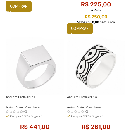
R$
225,00
COMPRAR
À Vista
R$
250,00
5
X De
R$
50,00
Sem Juros
COMPRAR
Anel em Prata ANP09
Anel em Prata ANP34
Anéis
,
Anéis Masculinos
Anéis
,
Anéis Masculinos
(0)
(0)
Compra 100% Segura!
Compra 100% Segura!
R$
441,00
R$
261,00