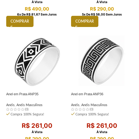
À Vista
À Vista
R$
490,00
R$
290,00
6
X De
R$
81,67
Sem Juros
5
X De
R$
58,00
Sem Juros
COMPRAR
COMPRAR
Anel em Prata ANP35
Anel em Prata ANP36
Anéis
,
Anéis Masculinos
Anéis
,
Anéis Masculinos
(0)
(0)
Compra 100% Segura!
Compra 100% Segura!
R$
261,00
R$
261,00
À Vista
À Vista
R$
290,00
R$
290,00