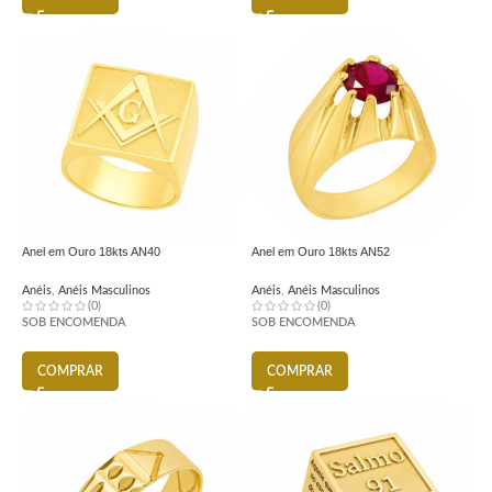
Anel em Ouro 18kts AN40
Anel em Ouro 18kts AN52
Anéis
,
Anéis Masculinos
Anéis
,
Anéis Masculinos
(0)
(0)
SOB ENCOMENDA
SOB ENCOMENDA
COMPRAR
COMPRAR