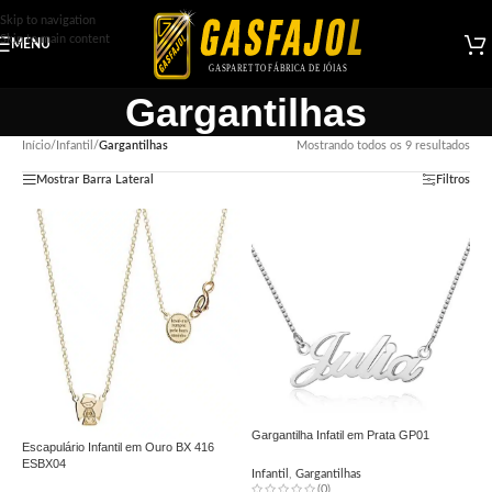
Skip to navigation
Skip to main content
MENU
Gargantilhas
Início
/
Infantil
/
Gargantilhas
Mostrando todos os 9 resultados
Mostrar Barra Lateral
Filtros
Gargantilha Infatil em Prata GP01
Escapulário Infantil em Ouro BX 416
ESBX04
Infantil
,
Gargantilhas
(0)