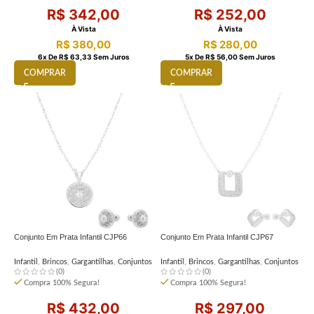
R$
342,00
R$
252,00
À Vista
À Vista
R$
380,00
R$
280,00
6
X De
R$
63,33
Sem Juros
5
X De
R$
56,00
Sem Juros
COMPRAR
COMPRAR
Conjunto Em Prata Infantil CJP66
Conjunto Em Prata Infantil CJP67
Infantil
,
Brincos
,
Gargantilhas
,
Conjuntos
Infantil
,
Brincos
,
Gargantilhas
,
Conjuntos
(0)
(0)
Compra 100% Segura!
Compra 100% Segura!
R$
432,00
R$
297,00