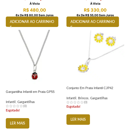
À Vista
À Vista
R$
480,00
R$
330,00
6
X De
R$
80,00
Sem Juros
6
X De
R$
55,00
Sem Juros
ADICIONAR AO CARRINHO
ADICIONAR AO CARRINHO
Conjunto Em Prata Infantil CJP42
Gargantilha Infantil em Prata GP55
Infantil
,
Brincos
,
Gargantilhas
Infantil
,
Gargantilhas
(0)
(0)
Esgotado!
Esgotado!
LER MAIS
LER MAIS