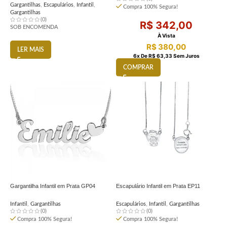
Gargantilhas
,
Escapulários
,
Infantil
,
Compra 100% Segura!
Gargantilhas
(0)
R$
342,00
SOB ENCOMENDA
À Vista
R$
380,00
LER MAIS
6
X De
R$
63,33
Sem Juros
COMPRAR
Gargantilha Infantil em Prata GP04
Escapulário Infantil em Prata EP11
Infantil
,
Gargantilhas
Escapulários
,
Infantil
,
Gargantilhas
(0)
(0)
Compra 100% Segura!
Compra 100% Segura!