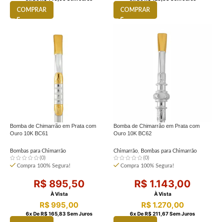
COMPRAR
COMPRAR
Bomba de Chimarrão em Prata com
Bomba de Chimarrão em Prata com
Ouro 10K BC61
Ouro 10K BC62
Bombas para Chimarrão
Chimarrão
,
Bombas para Chimarrão
(0)
(0)
Compra 100% Segura!
Compra 100% Segura!
R$
895,50
R$
1.143,00
À Vista
À Vista
R$
995,00
R$
1.270,00
6
X De
R$
165,83
Sem Juros
6
X De
R$
211,67
Sem Juros