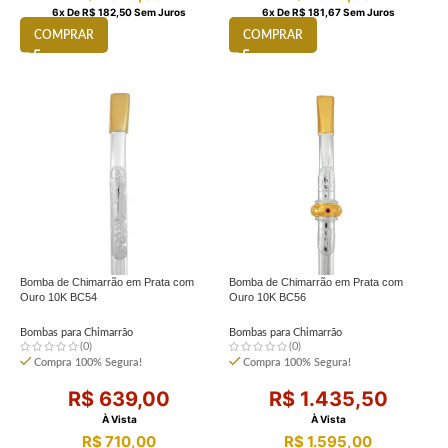
6
X De
R$
182,50
Sem Juros
6
X De
R$
181,67
Sem Juros
COMPRAR
COMPRAR
Bomba de Chimarrão em Prata com
Bomba de Chimarrão em Prata com
Ouro 10K BC54
Ouro 10K BC56
Bombas para Chimarrão
Bombas para Chimarrão
(0)
(0)
Compra 100% Segura!
Compra 100% Segura!
R$
639,00
R$
1.435,50
À Vista
À Vista
R$
710,00
R$
1.595,00