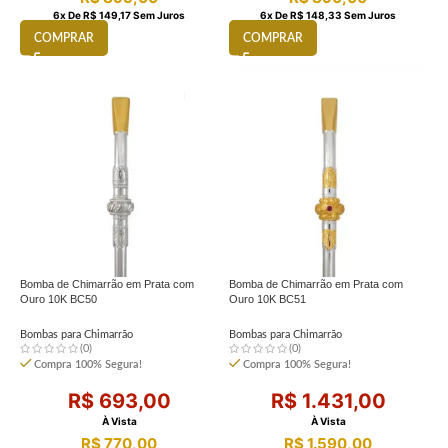
6
X De
R$
149,17
Sem Juros
6
X De
R$
148,33
Sem Juros
COMPRAR
COMPRAR
Bomba de Chimarrão em Prata com
Bomba de Chimarrão em Prata com
Ouro 10K BC50
Ouro 10K BC51
Bombas para Chimarrão
Bombas para Chimarrão
(0)
(0)
Compra 100% Segura!
Compra 100% Segura!
R$
693,00
R$
1.431,00
À Vista
À Vista
R$
770,00
R$
1.590,00