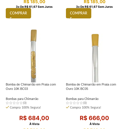
R$
185,00
R$
185,00
3
X De
R$
61,67
Sem Juros
3
X De
R$
61,67
Sem Juros
COMPRAR
COMPRAR
Bomba de Chimarrão em Prata com
Bomba de Chimarrão em Prata com
Ouro 10K BC03
Ouro 10K BC05
Bombas para Chimarrão
Bombas para Chimarrão
(0)
(0)
Compra 100% Segura!
Compra 100% Segura!
R$
684,00
R$
666,00
À Vista
À Vista