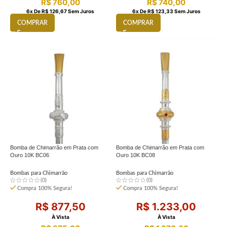
R$
760,00
R$
740,00
6
X De
R$
126,67
Sem Juros
6
X De
R$
123,33
Sem Juros
COMPRAR
COMPRAR
Bomba de Chimarrão em Prata com
Bomba de Chimarrão em Prata com
Ouro 10K BC06
Ouro 10K BC08
Bombas para Chimarrão
Bombas para Chimarrão
(0)
(0)
Compra 100% Segura!
Compra 100% Segura!
R$
877,50
R$
1.233,00
À Vista
À Vista