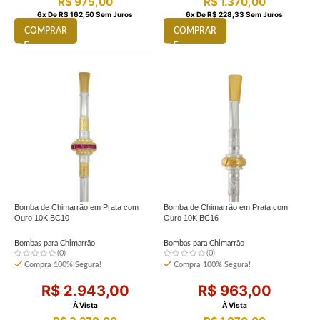
R$
975,00
R$
1.370,00
6
X De
R$
162,50
Sem Juros
6
X De
R$
228,33
Sem Juros
COMPRAR
COMPRAR
Bomba de Chimarrão em Prata com
Bomba de Chimarrão em Prata com
Ouro 10K BC10
Ouro 10K BC16
Bombas para Chimarrão
Bombas para Chimarrão
(0)
(0)
Compra 100% Segura!
Compra 100% Segura!
R$
2.943,00
R$
963,00
À Vista
À Vista