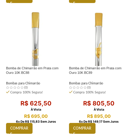
Bomba de Chimarrão em Prata com
Bomba de Chimarrão em Prata com
Ouro 10K BC88
Ouro 10K BC89
Bombas para Chimarrão
Bombas para Chimarrão
(0)
(0)
Compra 100% Segura!
Compra 100% Segura!
R$
625,50
R$
805,50
À Vista
À Vista
R$
695,00
R$
895,00
6
X De
R$
115,83
Sem Juros
6
X De
R$
149,17
Sem Juros
COMPRAR
COMPRAR