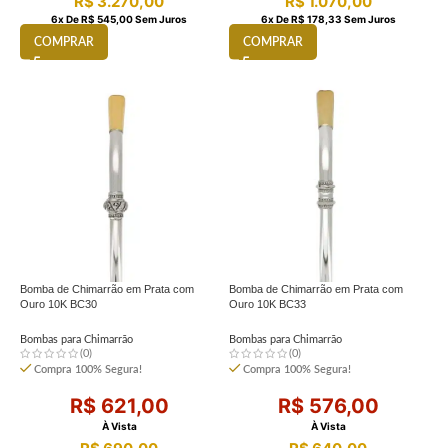
R$
3.270,00
R$
1.070,00
6
X De
R$
545,00
Sem Juros
6
X De
R$
178,33
Sem Juros
COMPRAR
COMPRAR
Bomba de Chimarrão em Prata com
Bomba de Chimarrão em Prata com
Ouro 10K BC30
Ouro 10K BC33
Bombas para Chimarrão
Bombas para Chimarrão
(0)
(0)
Compra 100% Segura!
Compra 100% Segura!
R$
621,00
R$
576,00
À Vista
À Vista