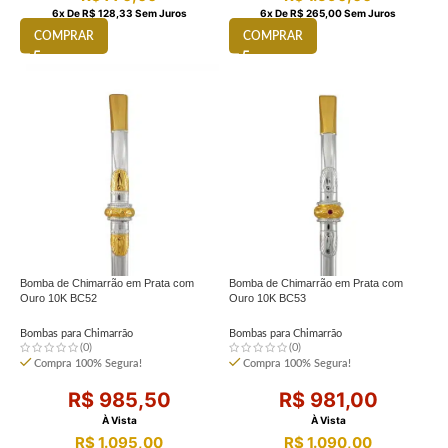
6
X De
R$
128,33
Sem Juros
6
X De
R$
265,00
Sem Juros
COMPRAR
COMPRAR
Bomba de Chimarrão em Prata com
Bomba de Chimarrão em Prata com
Ouro 10K BC52
Ouro 10K BC53
Bombas para Chimarrão
Bombas para Chimarrão
(0)
(0)
Compra 100% Segura!
Compra 100% Segura!
R$
985,50
R$
981,00
À Vista
À Vista
R$
1.095,00
R$
1.090,00