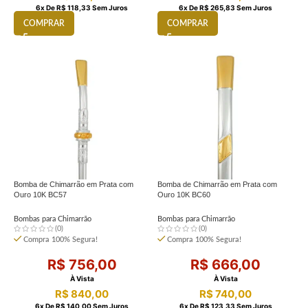
6
X De
R$
118,33
Sem Juros
6
X De
R$
265,83
Sem Juros
COMPRAR
COMPRAR
Bomba de Chimarrão em Prata com
Bomba de Chimarrão em Prata com
Ouro 10K BC57
Ouro 10K BC60
Bombas para Chimarrão
Bombas para Chimarrão
(0)
(0)
Compra 100% Segura!
Compra 100% Segura!
R$
756,00
R$
666,00
À Vista
À Vista
R$
840,00
R$
740,00
6
X De
R$
140,00
Sem Juros
6
X De
R$
123,33
Sem Juros