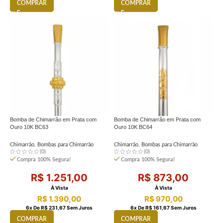
COMPRAR
COMPRAR
Bomba de Chimarrão em Prata com
Bomba de Chimarrão em Prata com
Ouro 10K BC63
Ouro 10K BC64
Chimarrão
,
Bombas para Chimarrão
Chimarrão
,
Bombas para Chimarrão
(0)
(0)
Compra 100% Segura!
Compra 100% Segura!
R$
1.251,00
R$
873,00
À Vista
À Vista
R$
1.390,00
R$
970,00
6
X De
R$
231,67
Sem Juros
6
X De
R$
161,67
Sem Juros
COMPRAR
COMPRAR