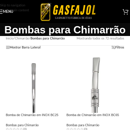
Skip to navigation
Skip to main content
MENU
Bombas para Chimarrão
Início
/
Chimarrão
/
Bombas para Chimarrão
Mostrando todos os 72 resultados
Mostrar Barra Lateral
Filtros
Bomba de Chimarrão em INOX BC25
Bomba de Chimarrão em INOX BC65
Bombas para Chimarrão
Bombas para Chimarrão
(0)
(0)