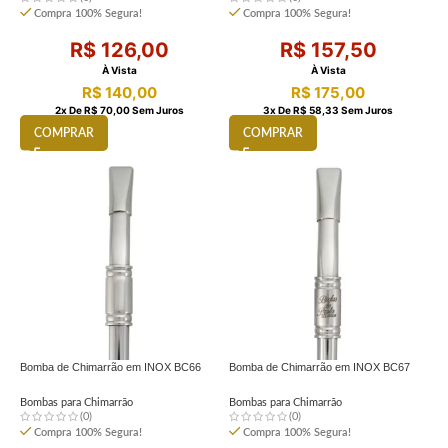
Compra 100% Segura!
Compra 100% Segura!
R$
126,00
R$
157,50
À Vista
À Vista
R$
140,00
R$
175,00
2
X De
R$
70,00
Sem Juros
3
X De
R$
58,33
Sem Juros
COMPRAR
COMPRAR
Bomba de Chimarrão em INOX BC66
Bomba de Chimarrão em INOX BC67
Bombas para Chimarrão
Bombas para Chimarrão
(0)
(0)
Compra 100% Segura!
Compra 100% Segura!