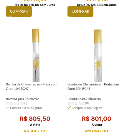
6
X De
R$
120,00
Sem Juros
6
X De
R$
128,33
Sem Juros
COMPRAR
COMPRAR
Bomba de Chimarrão em Prata com
Bomba de Chimarrão em Prata com
Ouro 10K BC47
Ouro 10K BC48
Bombas para Chimarrão
Bombas para Chimarrão
(0)
(0)
Compra 100% Segura!
Compra 100% Segura!
R$
805,50
R$
801,00
À Vista
À Vista
R$
895,00
R$
890,00