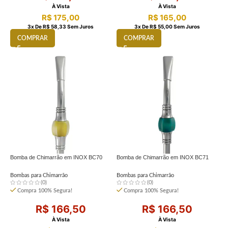
À Vista
À Vista
R$
175,00
R$
165,00
3
X De
R$
58,33
Sem Juros
3
X De
R$
55,00
Sem Juros
COMPRAR
COMPRAR
Bomba de Chimarrão em INOX BC70
Bomba de Chimarrão em INOX BC71
Bombas para Chimarrão
Bombas para Chimarrão
(0)
(0)
Compra 100% Segura!
Compra 100% Segura!
R$
166,50
R$
166,50
À Vista
À Vista