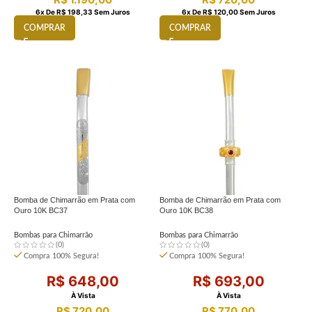
6
X De
R$
198,33
Sem Juros
6
X De
R$
120,00
Sem Juros
COMPRAR
COMPRAR
Bomba de Chimarrão em Prata com
Bomba de Chimarrão em Prata com
Ouro 10K BC37
Ouro 10K BC38
Bombas para Chimarrão
Bombas para Chimarrão
(0)
(0)
Compra 100% Segura!
Compra 100% Segura!
R$
648,00
R$
693,00
À Vista
À Vista
R$
720,00
R$
770,00