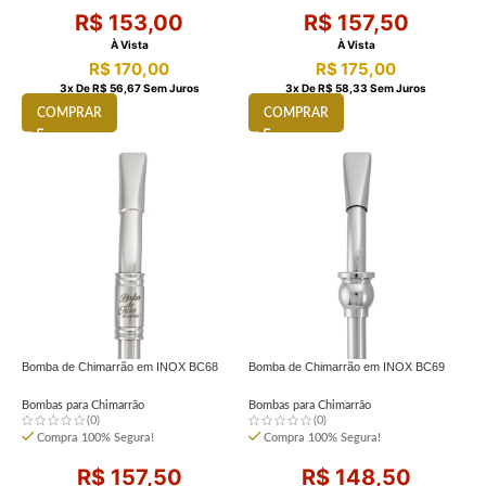
R$
153,00
R$
157,50
À Vista
À Vista
R$
170,00
R$
175,00
3
X De
R$
56,67
Sem Juros
3
X De
R$
58,33
Sem Juros
COMPRAR
COMPRAR
Bomba de Chimarrão em INOX BC68
Bomba de Chimarrão em INOX BC69
Bombas para Chimarrão
Bombas para Chimarrão
(0)
(0)
Compra 100% Segura!
Compra 100% Segura!
R$
157,50
R$
148,50