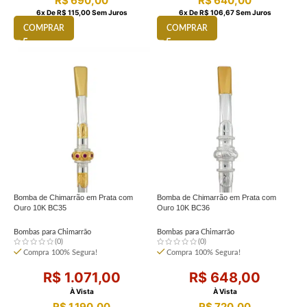
R$
690,00
R$
640,00
6
X De
R$
115,00
Sem Juros
6
X De
R$
106,67
Sem Juros
COMPRAR
COMPRAR
Bomba de Chimarrão em Prata com
Bomba de Chimarrão em Prata com
Ouro 10K BC35
Ouro 10K BC36
Bombas para Chimarrão
Bombas para Chimarrão
(0)
(0)
Compra 100% Segura!
Compra 100% Segura!
R$
1.071,00
R$
648,00
À Vista
À Vista
R$
1.190,00
R$
720,00