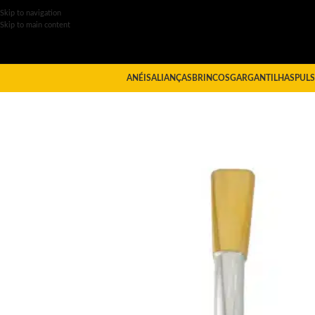
Skip to navigation
Skip to main content
ANÉIS
ALIANÇAS
BRINCOS
GARGANTILHAS
PULS