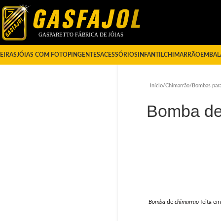
EIRAS
JÓIAS COM FOTO
PINGENTES
ACESSÓRIOS
INFANTIL
CHIMARRÃO
EMBAL
Início
/
Chimarrão
/
Bombas para
Bomba de
Bomba
de
chimarrão
feita em