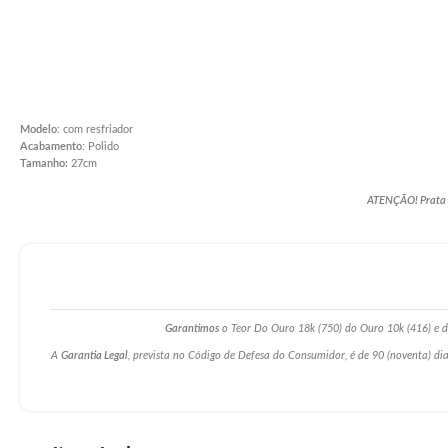
Modelo
: com resfriador
Acabamento
: Polido
Tamanho:
27cm
ATENÇÃO! Prata po
Garantimos
o Teor Do Ouro 18k (750) do Ouro 10k (416) e da
A
Garantia Legal
, prevista no Código de Defesa do Consumidor, é de 90 (noventa) dia