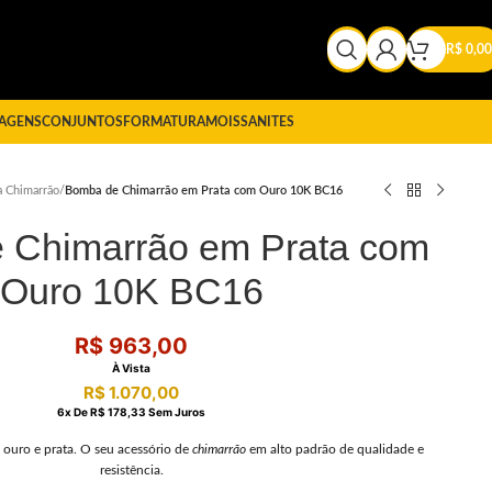
R$
0,00
AGENS
CONJUNTOS
FORMATURA
MOISSANITES
 Chimarrão
/
Bomba de Chimarrão em Prata com Ouro 10K BC16
 Chimarrão em Prata com
Ouro 10K BC16
R$
963,00
À Vista
R$
1.070,00
6
X De
R$
178,33
Sem Juros
 ouro e prata. O seu acessório de
chimarrão
em alto padrão de qualidade e
resistência.