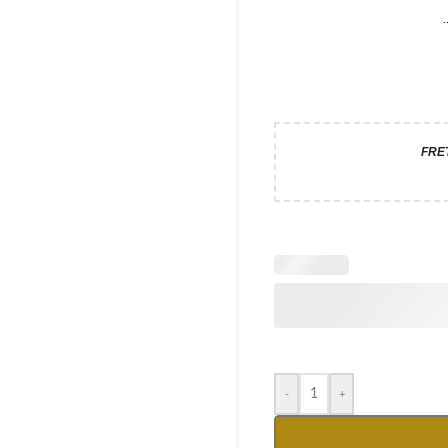
FRE
-
+