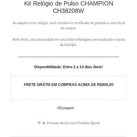
Kit Relógio de Pulso CHAMPION
CH38208W
Ao adquirir esse relógio, você receberá o certificado de garantia e nota fiscal
da compra.
Além disso, será acomodada em uma linda embalagem personalizada e sacola
da Gasfajol.
………………………………………………………………………..
Disponibilidade: Entre 2 a 14 dias úteis!
FRETE GRÁTIS EM COMPRAS ACIMA DE R$800,00
Compare
6
Pessoas Vendo esse Produto Agora!