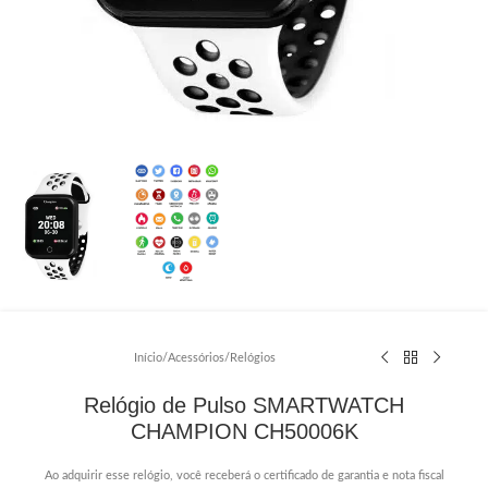
Início
/
Acessórios
/
Relógios
Relógio de Pulso SMARTWATCH
CHAMPION CH50006K
Ao adquirir esse relógio, você receberá o certificado de garantia e nota fiscal