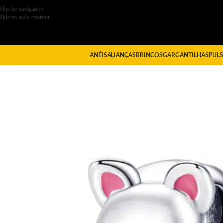
Skip to navigation
Skip to main content
ANÉIS
ALIANÇAS
BRINCOS
GARGANTILHAS
PULS