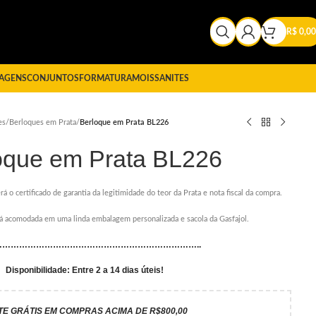
R$
0,00
AGENS
CONJUNTOS
FORMATURA
MOISSANITES
es
/
Berloques em Prata
/
Berloque em Prata BL226
oque em Prata BL226
rá o certificado de garantia da legitimidade do teor da Prata e nota fiscal da compra.
erá acomodada em uma linda embalagem personalizada e sacola da Gasfajol.
………………………………………………………………..
Disponibilidade: Entre 2 a 14 dias úteis!
TE GRÁTIS EM COMPRAS ACIMA DE R$800,00