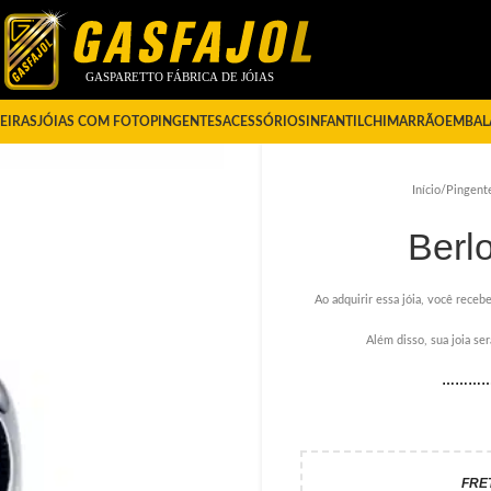
EIRAS
JÓIAS COM FOTO
PINGENTES
ACESSÓRIOS
INFANTIL
CHIMARRÃO
EMBAL
Início
/
Pingent
Berl
Ao adquirir essa jóia, você recebe
Além disso, sua joia s
………
FRE