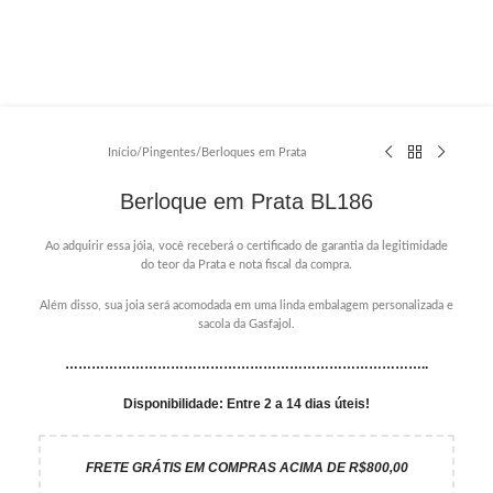
Início
/
Pingentes
/
Berloques em Prata
Berloque em Prata BL186
Ao adquirir essa jóia, você receberá o certificado de garantia da legitimidade
do teor da Prata e nota fiscal da compra.
Além disso, sua joia será acomodada em uma linda embalagem personalizada e
sacola da Gasfajol.
………………………………………………………………………..
Disponibilidade: Entre 2 a 14 dias úteis!
FRETE GRÁTIS EM COMPRAS ACIMA DE R$800,00