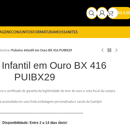
R$
0,00
AGENS
CONJUNTOS
FORMATURA
MOISSANITES
lseiras
/
Pulseira Infantil em Ouro BX 416 PUIBX29
 Infantil em Ouro BX 416
PUIBX29
rá o certificado de garantia da legitimidade do teor do ouro e nota fiscal da compra.
erá acomodada em uma linda embalagem personalizada e sacola da Gasfajol.
………………………………………………………………..
Disponibilidade: Entre 2 a 14 dias úteis!