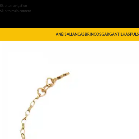
Skip to navigation
Skip to main content
ANÉIS
ALIANÇAS
BRINCOS
GARGANTILHAS
PULS