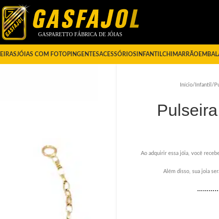
EIRAS
JÓIAS COM FOTO
PINGENTES
ACESSÓRIOS
INFANTIL
CHIMARRÃO
EMBAL
Início
/
Infantil
/
Pu
Pulseira
Ao adquirir essa jóia, você recebe
Além disso, sua joia s
………