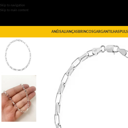
Skip to navigation
Skip to main content
ANÉIS
ALIANÇAS
BRINCOS
GARGANTILHAS
PULS