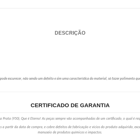
DESCRIÇÃO
de escurecer, não sendo um defeito e sim uma característica do material, só fazer polimento qu
CERTIFICADO DE GARANTIA
 Prata (950), Que é Eterno! As peças sempre vão acompanhadas de um certificado, o qual é res
s a partir da data de compra, e cobre defeitos de fabricação e vícios do produto adquirido, ex
manuseio de produtos químicos e impactos.