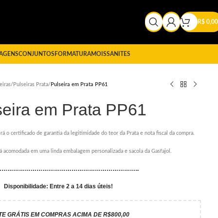
R$
0,00
AGENS
CONJUNTOS
FORMATURA
MOISSANITES
eiras
/
Pulseiras Prata
/
Pulseira em Prata PP61
seira em Prata PP61
rá o certificado de garantia da legitimidade do teor da Prata e nota fiscal da compra.
erá acomodada em uma linda embalagem personalizada e sacola da Gasfajol.
………………………………………………………………..
Disponibilidade: Entre 2 a 14 dias úteis!
TE GRÁTIS EM COMPRAS ACIMA DE R$800,00