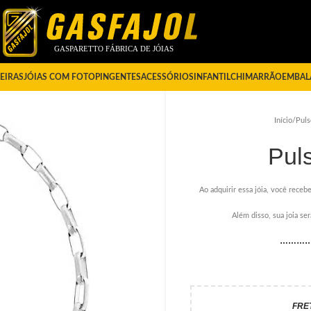
EIRAS
JÓIAS COM FOTO
PINGENTES
ACESSÓRIOS
INFANTIL
CHIMARRÃO
EMBAL
Início
/
Puls
Pul
Ao adquirir essa jóia, você recebe
Além disso, sua joia s
………
FRE