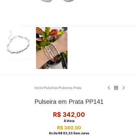
Início
/
Pulseiras
/
Pulseiras Prata
Pulseira em Prata PP141
R$
342,00
À Vista
R$
380,00
6
X De
R$
63,33
Sem Juros