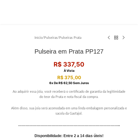
Início
/
Pulseiras
/
Pulseiras Prata
Pulseira em Prata PP127
R$
337,50
À Vista
R$
375,00
6
X De
R$
62,50
Sem Juros
Ao adquirir essa jóia, você receberá o certificado de garantia da legitimidade
do teor da Prata e nota fiscal da compra.
Além disso, sua joia será acomodada em uma linda embalagem personalizada e
sacola da Gasfajol.
………………………………………………………………………..
Disponibilidade: Entre 2 a 14 dias úteis!