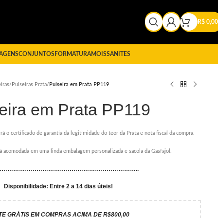
R$
0,00
AGENS
CONJUNTOS
FORMATURA
MOISSANITES
iras
/
Pulseiras Prata
/
Pulseira em Prata PP119
eira em Prata PP119
rá o certificado de garantia da legitimidade do teor da Prata e nota fiscal da compra.
erá acomodada em uma linda embalagem personalizada e sacola da Gasfajol.
………………………………………………………………..
Disponibilidade: Entre 2 a 14 dias úteis!
TE GRÁTIS EM COMPRAS ACIMA DE R$800,00