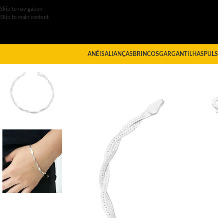
Skip to navigation
Skip to main content
ANÉIS
ALIANÇAS
BRINCOS
GARGANTILHAS
PULS