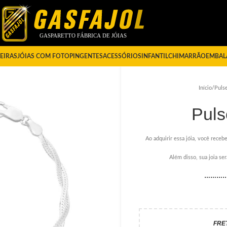
EIRAS
JÓIAS COM FOTO
PINGENTES
ACESSÓRIOS
INFANTIL
CHIMARRÃO
EMBAL
Início
/
Pulse
Puls
Ao adquirir essa jóia, você recebe
Além disso, sua joia s
………
FRE