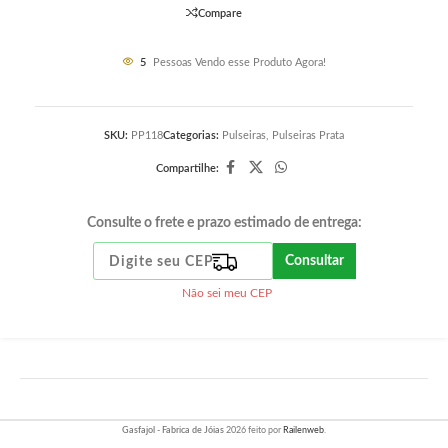
Compare
5
Pessoas Vendo esse Produto Agora!
SKU:
PP118
Categorias:
Pulseiras
,
Pulseiras Prata
Compartilhe:
Consulte o frete e prazo estimado de entrega:
Consultar
Não sei meu CEP
Gasfajol - Fabrica de Jóias
2026 feito por
Railenweb
.