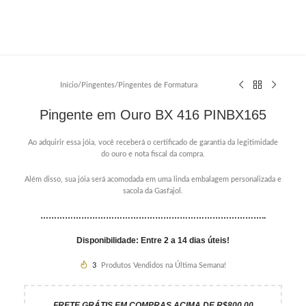
Início
/
Pingentes
/
Pingentes de Formatura
Pingente em Ouro BX 416 PINBX165
Ao adquirir essa jóia, você receberá o certificado de garantia da legitimidade
do ouro e nota fiscal da compra.
Além disso, sua jóia será acomodada em uma linda embalagem personalizada e
sacola da Gasfajol.
………………………………………………………………………..
Disponibilidade: Entre 2 a 14 dias úteis!
3
Produtos Vendidos na Última Semana!
FRETE GRÁTIS EM COMPRAS ACIMA DE R$800,00