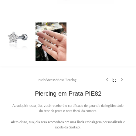
Início
/
Acessórios
/
Piercing
Piercing em Prata PIE82
Ao adquirir essa jóia, você receberá o certificado de garantia da legitimidade
do teor da prata e nota fiscal da compra.
Além disso, sua jóia será acomodada em uma linda embalagem personalizada e
sacola da Gasfajol.