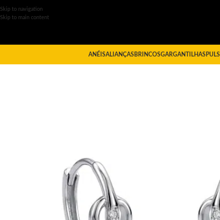
Skip to navigation
Skip to main content
ANÉIS
ALIANÇAS
BRINCOS
GARGANTILHAS
PULS