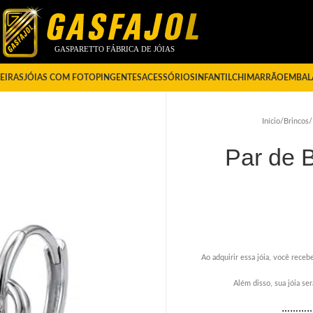
EIRAS
JÓIAS COM FOTO
PINGENTES
ACESSÓRIOS
INFANTIL
CHIMARRÃO
EMBAL
Início
/
Brincos
/
Par de 
Ao adquirir essa jóia, você recebe
Além disso, sua jóia s
………