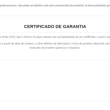
de escurecer, não sendo um defeito e sim uma característica do material, só fazer polimento qu
CERTIFICADO DE GARANTIA
 Prata (925), Que é Eterno! As peças sempre vão acompanhadas de um certificado, o qual é res
s a partir da data de compra, e cobre defeitos de fabricação e vícios do produto adquirido, ex
manuseio de produtos químicos e impactos.