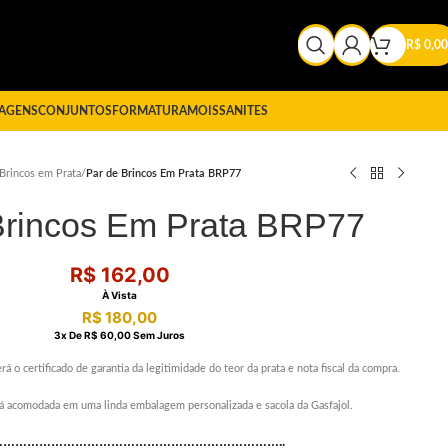
R$
0,00
AGENS
CONJUNTOS
FORMATURA
MOISSANITES
Brincos em Prata
/
Par de Brincos Em Prata BRP77
Brincos Em Prata BRP77
R$
162,00
À Vista
R$
180,00
3
X De
R$
60,00
Sem Juros
rá o certificado de garantia da legitimidade do teor da prata e nota fiscal da compra.
erá acomodada em uma linda embalagem personalizada e sacola da Gasfajol.
………………………………………………………………..