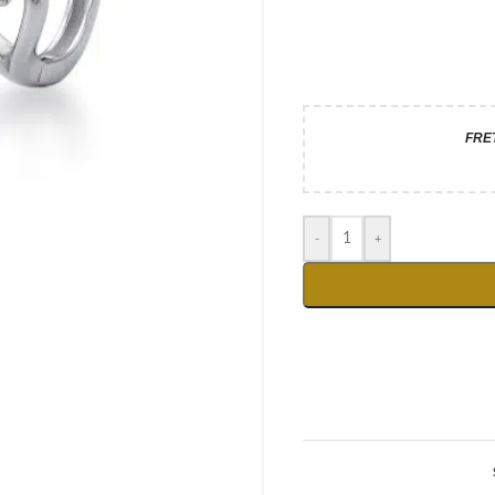
FRE
-
+