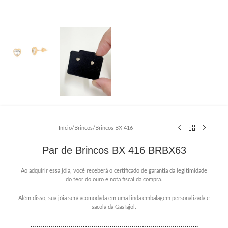
Início
/
Brincos
/
Brincos BX 416
Par de Brincos BX 416 BRBX63
Ao adquirir essa jóia, você receberá o certificado de garantia da legitimidade
do teor do ouro e nota fiscal da compra.
Além disso, sua jóia será acomodada em uma linda embalagem personalizada e
sacola da Gasfajol.
………………………………………………………………………..