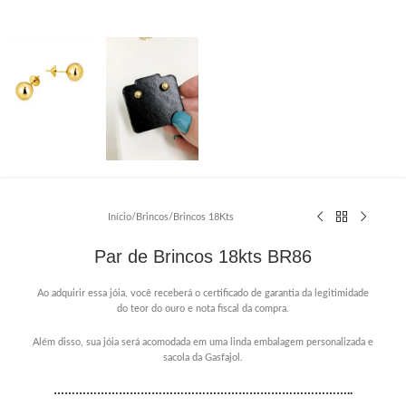
Início
/
Brincos
/
Brincos 18Kts
Par de Brincos 18kts BR86
Ao adquirir essa jóia, você receberá o certificado de garantia da legitimidade
do teor do ouro e nota fiscal da compra.
Além disso, sua jóia será acomodada em uma linda embalagem personalizada e
sacola da Gasfajol.
………………………………………………………………………..