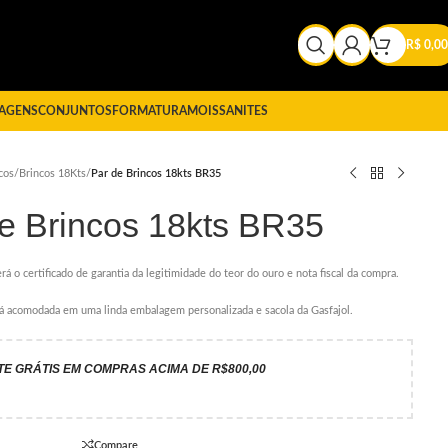
R$
0,00
AGENS
CONJUNTOS
FORMATURA
MOISSANITES
cos
/
Brincos 18Kts
/
Par de Brincos 18kts BR35
e Brincos 18kts BR35
rá o certificado de garantia da legitimidade do teor do ouro e nota fiscal da compra.
erá acomodada em uma linda embalagem personalizada e sacola da Gasfajol.
TE GRÁTIS EM COMPRAS ACIMA DE R$800,00
Compare