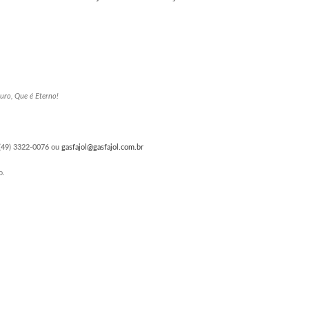
o, Que é Eterno!
(49) 3322-0076 ou
gasfajol@gasfajol.com.br
o.