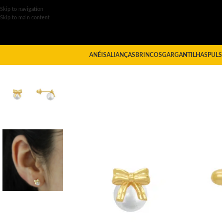
Skip to navigation
Skip to main content
ANÉIS
ALIANÇAS
BRINCOS
GARGANTILHAS
PULS