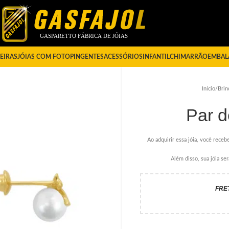
EIRAS
JÓIAS COM FOTO
PINGENTES
ACESSÓRIOS
INFANTIL
CHIMARRÃO
EMBAL
Início
/
Brin
Par d
Ao adquirir essa jóia, você recebe
Além disso, sua jóia s
FRE