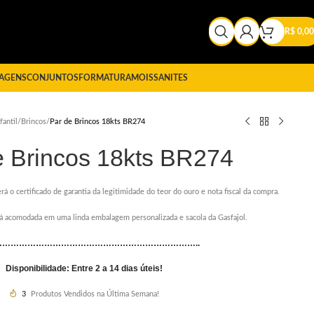
R$
0,00
AGENS
CONJUNTOS
FORMATURA
MOISSANITES
fantil
/
Brincos
/
Par de Brincos 18kts BR274
e Brincos 18kts BR274
rá o certificado de garantia da legitimidade do teor do ouro e nota fiscal da compra.
erá acomodada em uma linda embalagem personalizada e sacola da Gasfajol.
………………………………………………………………..
Disponibilidade: Entre 2 a 14 dias úteis!
3
Produtos Vendidos na Última Semana!