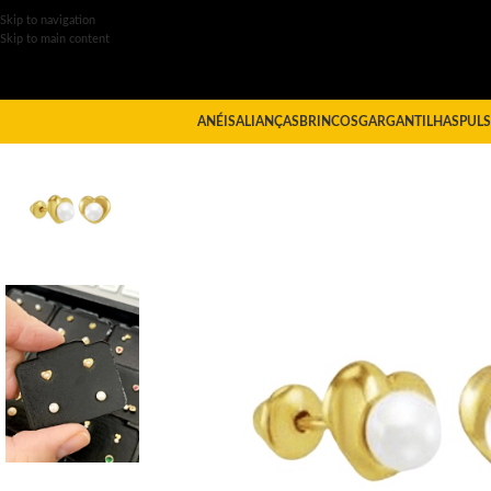
Skip to navigation
Skip to main content
ANÉIS
ALIANÇAS
BRINCOS
GARGANTILHAS
PULS