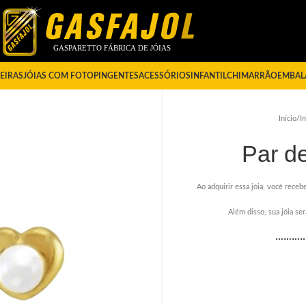
EIRAS
JÓIAS COM FOTO
PINGENTES
ACESSÓRIOS
INFANTIL
CHIMARRÃO
EMBAL
Início
/
In
Par d
Ao adquirir essa jóia, você recebe
Além disso, sua jóia s
………