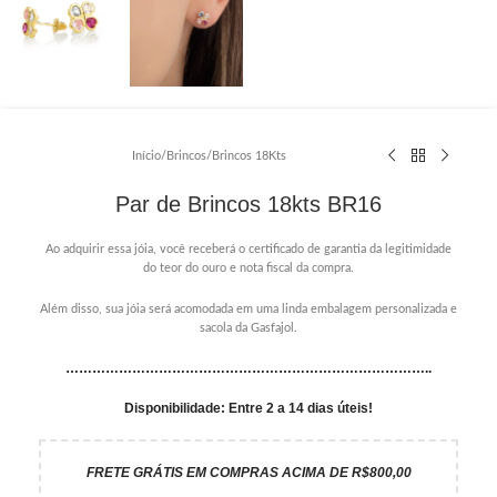
Início
/
Brincos
/
Brincos 18Kts
Par de Brincos 18kts BR16
Ao adquirir essa jóia, você receberá o certificado de garantia da legitimidade
do teor do ouro e nota fiscal da compra.
Além disso, sua jóia será acomodada em uma linda embalagem personalizada e
sacola da Gasfajol.
………………………………………………………………………..
Disponibilidade: Entre 2 a 14 dias úteis!
FRETE GRÁTIS EM COMPRAS ACIMA DE R$800,00