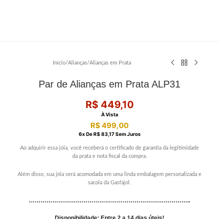
Início
/
Alianças
/
Alianças em Prata
Par de Alianças em Prata ALP31
R$
449,10
À Vista
R$
499,00
6
X De
R$
83,17
Sem Juros
Ao adquirir essa jóia, você receberá o certificado de garantia da legitimidade
da prata e nota fiscal da compra.
Além disso, sua jóia será acomodada em uma linda embalagem personalizada e
sacola da Gasfajol.
………………………………………………………………………..
Disponibilidade: Entre 2 a 14 dias úteis!