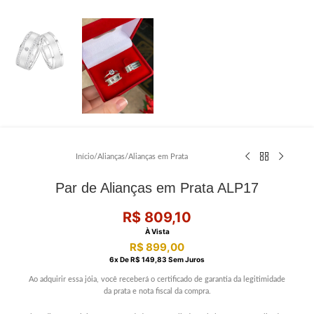
Início
/
Alianças
/
Alianças em Prata
Par de Alianças em Prata ALP17
R$
809,10
À Vista
R$
899,00
6
X De
R$
149,83
Sem Juros
Ao adquirir essa jóia, você receberá o certificado de garantia da legitimidade
da prata e nota fiscal da compra.