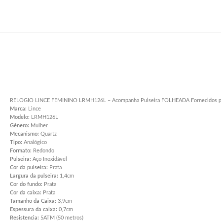
RELOGIO LINCE FEMININO LRMH126L – Acompanha Pulseira FOLHEADA Fornecidos pel
Marca:
Lince
Modelo:
LRMH126L
Gênero:
Mulher
Mecanismo:
Quartz
Tipo:
Analógico
Formato:
Redondo
Pulseira:
Aço Inoxidável
Cor da pulseira:
Prata
Largura da pulseira:
1,4cm
Cor do fundo:
Prata
Cor da caixa:
Prata
Tamanho da Caixa:
3,9cm
Espessura da caixa:
0,7cm
Resistencia:
5ATM (50 metros)