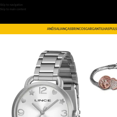
Skip to navigation
Skip to main content
ANÉIS
ALIANÇAS
BRINCOS
GARGANTILHAS
PULS