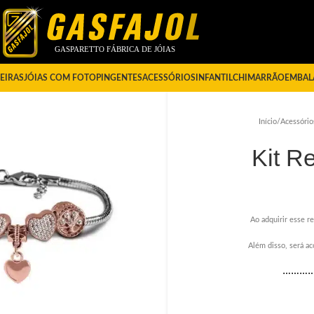
EIRAS
JÓIAS COM FOTO
PINGENTES
ACESSÓRIOS
INFANTIL
CHIMARRÃO
EMBAL
Início
/
Acessório
Kit R
Ao adquirir esse re
Além disso, será a
………