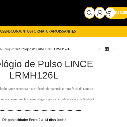
R$
0,00
AGENS
CONJUNTOS
FORMATURA
MOISSANITES
s
/
Relógios
/
Kit Relógio de Pulso LINCE LRMH126L
elógio de Pulso LINCE
LRMH126L
lógio, você receberá o certificado de garantia e nota fiscal da compra.
comodada em uma linda embalagem personalizada e sacola da Gasfajol.
………………………………………………………………..
Disponibilidade: Entre 2 a 14 dias úteis!