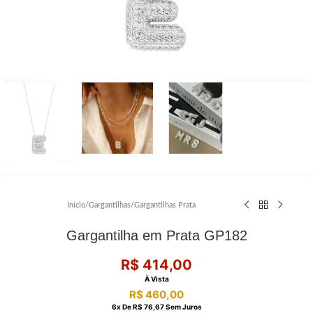
Início
/
Gargantilhas
/
Gargantilhas Prata
Gargantilha em Prata GP182
R$
414,00
À Vista
R$
460,00
6
X De
R$
76,67
Sem Juros