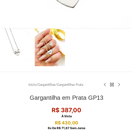
Início
/
Gargantilhas
/
Gargantilhas Prata
Gargantilha em Prata GP13
R$
387,00
À Vista
R$
430,00
6
X De
R$
71,67
Sem Juros