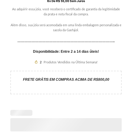
6
X De
R$
55,00
Sem Juros
Ao adquirir essa jóia, você receberá o certificado de garantia da legitimidade
da prata e nota fiscal da compra.
Além disso, sua jóia será acomodada em uma linda embalagem personalizada e
sacola da Gasfajol.
………………………………………………………………………..
Disponibilidade: Entre 2 a 14 dias úteis!
2
Produtos Vendidos na Última Semana!
FRETE GRÁTIS EM COMPRAS ACIMA DE R$800,00