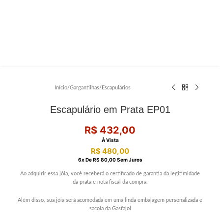
Início
/
Gargantilhas
/
Escapulários
Escapulário em Prata EP01
R$
432,00
À Vista
R$
480,00
6
X De
R$
80,00
Sem Juros
Ao adquirir essa jóia, você receberá o certificado de garantia da legitimidade
da prata e nota fiscal da compra.
Além disso, sua jóia será acomodada em uma linda embalagem personalizada e
sacola da Gasfajol