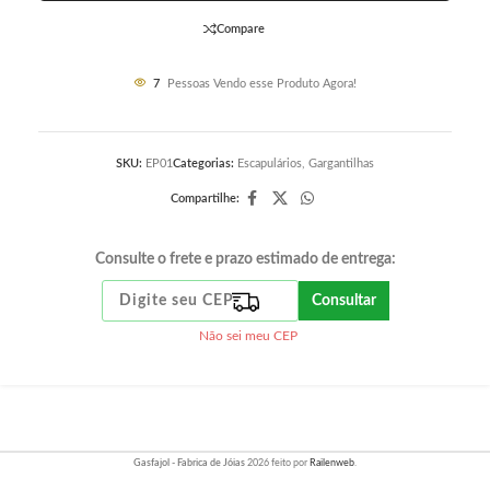
Compare
7
Pessoas Vendo esse Produto Agora!
SKU:
EP01
Categorias:
Escapulários
,
Gargantilhas
Compartilhe:
Consulte o frete e prazo estimado de entrega:
Consultar
Não sei meu CEP
Gasfajol - Fabrica de Jóias
2026 feito por
Railenweb
.