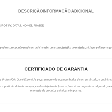
DESCRIÇÃO
INFORMAÇÃO ADICIONAL
A SPOTIFY, DATAS, NOMES, FRASES)
de escurecer, não sendo um defeito e sim uma característica do material, só fazer polimento qu
CERTIFICADO DE GARANTIA
 Prata (950), Que é Eterno! As peças sempre vão acompanhadas de um certificado, o qual é res
s a partir da data de compra, e cobre defeitos de fabricação e vícios do produto adquirido, ex
manuseio de produtos químicos e impactos.