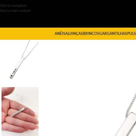
Skip to navigation
Skip to main content
ANÉIS
ALIANÇAS
BRINCOS
GARGANTILHAS
PULS