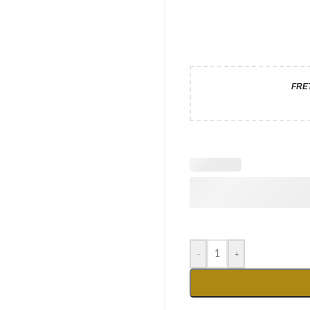
FRE
-
+