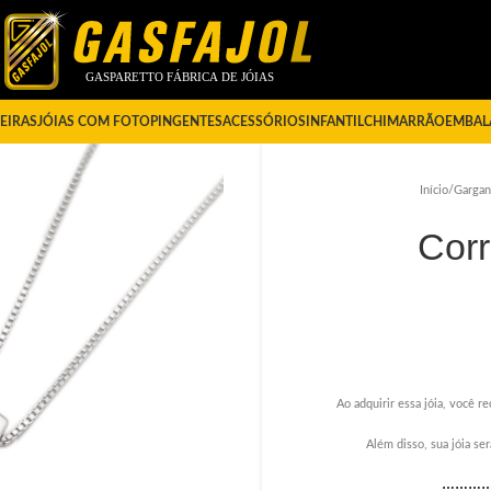
EIRAS
JÓIAS COM FOTO
PINGENTES
ACESSÓRIOS
INFANTIL
CHIMARRÃO
EMBAL
Início
/
Gargan
Cor
Ao adquirir essa jóia, você re
Além disso, sua jóia s
………