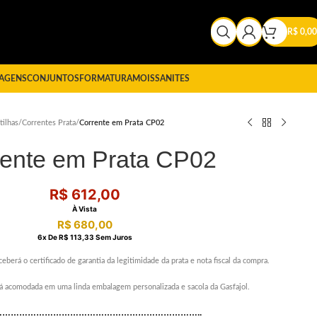
R$
0,00
AGENS
CONJUNTOS
FORMATURA
MOISSANITES
tilhas
/
Correntes Prata
/
Corrente em Prata CP02
rente em Prata CP02
R$
612,00
À Vista
R$
680,00
6
X De
R$
113,33
Sem Juros
ceberá o certificado de garantia da legitimidade da prata e nota fiscal da compra.
erá acomodada em uma linda embalagem personalizada e sacola da Gasfajol.
………………………………………………………………..