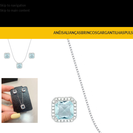
Skip to navigation
Skip to main content
ANÉIS
ALIANÇAS
BRINCOS
GARGANTILHAS
PULS