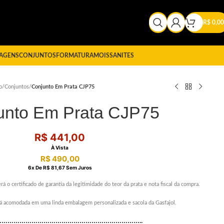
R$
0,00
AGENS
CONJUNTOS
FORMATURA
MOISSANITES
o
/
Conjuntos
/
Conjunto Em Prata CJP75
unto Em Prata CJP75
R$
441,00
À Vista
R$
490,00
6
X De
R$
81,67
Sem Juros
rá o certificado de garantia da legitimidade do teor da prata e nota fiscal da compra.
erá acomodada em uma linda embalagem personalizada e sacola da Gasfajol.
………………………………………………………………..