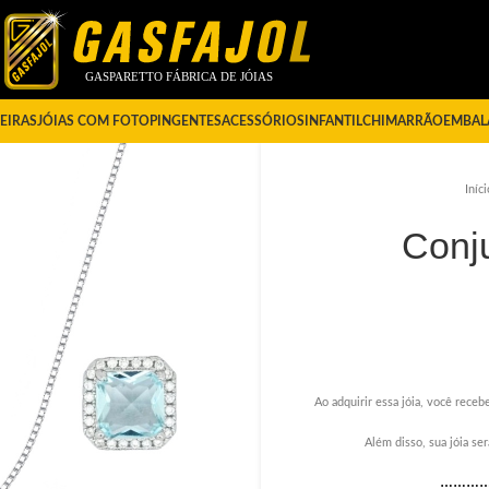
EIRAS
JÓIAS COM FOTO
PINGENTES
ACESSÓRIOS
INFANTIL
CHIMARRÃO
EMBAL
Iníci
Conj
Ao adquirir essa jóia, você recebe
Além disso, sua jóia s
………