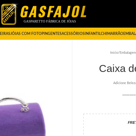
EIRAS
JÓIAS COM FOTO
PINGENTES
ACESSÓRIOS
INFANTIL
CHIMARRÃO
EMBAL
Início
/
Embalagen
Caixa d
Adicione Belez
………
FRE