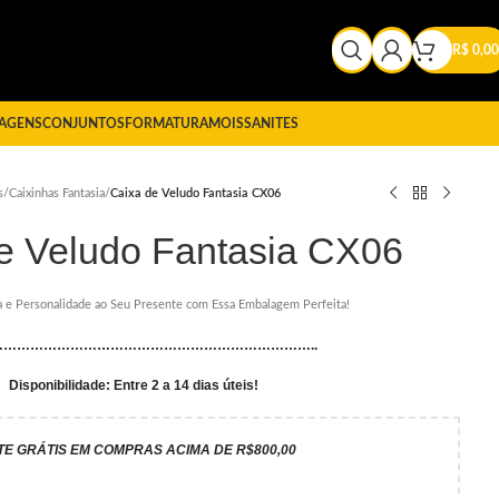
R$
0,00
AGENS
CONJUNTOS
FORMATURA
MOISSANITES
s
/
Caixinhas Fantasia
/
Caixa de Veludo Fantasia CX06
e Veludo Fantasia CX06
a e Personalidade ao Seu Presente com Essa Embalagem Perfeita!
………………………………………………………………..
Disponibilidade: Entre 2 a 14 dias úteis!
TE GRÁTIS EM COMPRAS ACIMA DE R$800,00