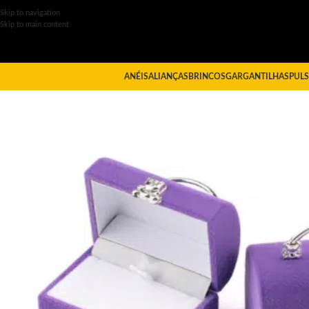
Skip to navigation
Skip to main content
ANÉIS
ALIANÇAS
BRINCOS
GARGANTILHAS
PULS