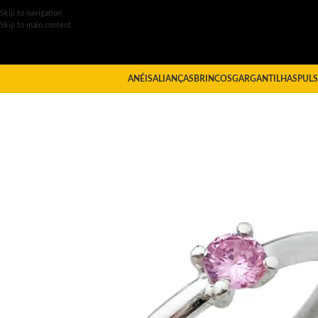
Skip to navigation
Skip to main content
ANÉIS
ALIANÇAS
BRINCOS
GARGANTILHAS
PULS