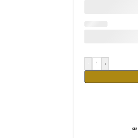
-
+
SK