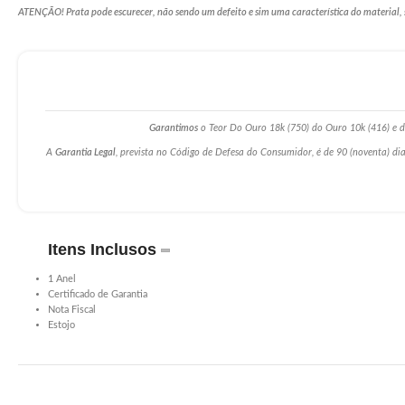
ATENÇÃO! Prata pode escurecer, não sendo um defeito e sim uma característica do material, 
Garantimos
o Teor Do Ouro 18k (750) do Ouro 10k (416) e da
A
Garantia Legal
, prevista no Código de Defesa do Consumidor, é de 90 (noventa) dia
Itens Inclusos
1 Anel
Certificado de Garantia
Nota Fiscal
Estojo