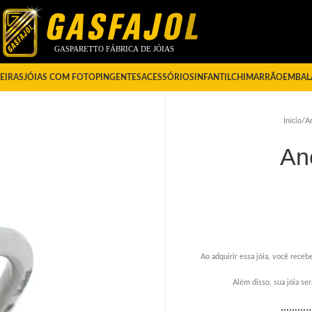
EIRAS
JÓIAS COM FOTO
PINGENTES
ACESSÓRIOS
INFANTIL
CHIMARRÃO
EMBAL
Início
/
A
An
Ao adquirir essa jóia, você recebe
Além disso, sua jóia s
………