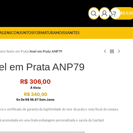
R$
0,00
AGENS
CONJUNTOS
FORMATURA
MOISSANITES
néis
/
Anéis em Prata
/
Anel em Prata ANP79
el em Prata ANP79
R$
306,00
À Vista
R$
340,00
6
X De
R$
56,67
Sem Juros
rá o certificado de garantia da legitimidade do teor da prata e nota fiscal da compra.
erá acomodada em uma linda embalagem personalizada e sacola da Gasfajol.
………………………………………………………………..