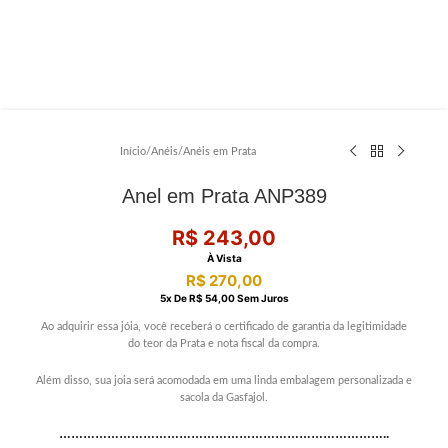
Início
/
Anéis
/
Anéis em Prata
Anel em Prata ANP389
R$
243,00
À Vista
R$
270,00
5
X De
R$
54,00
Sem Juros
Ao adquirir essa jóia, você receberá o certificado de garantia da legitimidade
do teor da Prata e nota fiscal da compra.
Além disso, sua joia será acomodada em uma linda embalagem personalizada e
sacola da Gasfajol.
………………………………………………………………………..