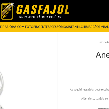
EIRAS
JÓIAS COM FOTO
PINGENTES
ACESSÓRIOS
INFANTIL
CHIMARRÃO
EMBAL
Início
/
An
Ane
Ao adquirir essa jóia, você recebe
Além disso, sua joia s
………