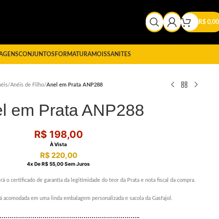
R$
0,00
AGENS
CONJUNTOS
FORMATURA
MOISSANITES
éis
/
Anéis de Filho
/
Anel em Prata ANP288
l em Prata ANP288
R$
198,00
À Vista
R$
220,00
4
X De
R$
55,00
Sem Juros
rá o certificado de garantia da legitimidade do teor da Prata e nota fiscal da compra.
erá acomodada em uma linda embalagem personalizada e sacola da Gasfajol.
………………………………………………………………..