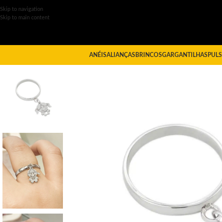
Skip to navigation
Skip to main content
ANÉIS
ALIANÇAS
BRINCOS
GARGANTILHAS
PULS