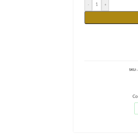
-
+
SKU:
Co