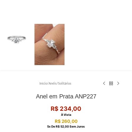
Início
/
Anéis
/
Solitários
Anel em Prata ANP227
R$
234,00
À Vista
R$
260,00
5
X De
R$
52,00
Sem Juros