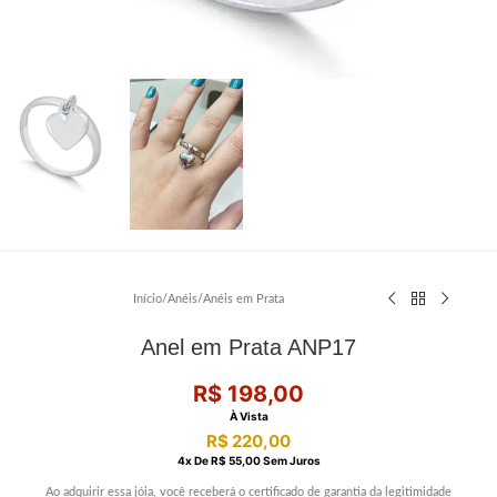
Início
/
Anéis
/
Anéis em Prata
Anel em Prata ANP17
R$
198,00
À Vista
R$
220,00
4
X De
R$
55,00
Sem Juros
Ao adquirir essa jóia, você receberá o certificado de garantia da legitimidade