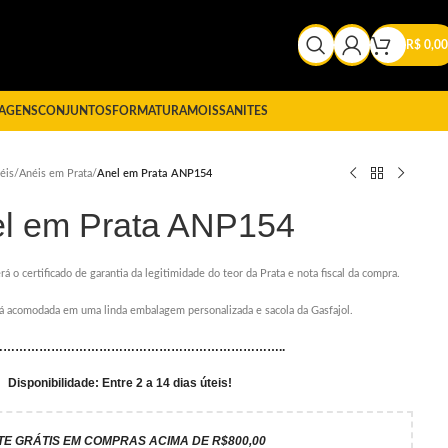
R$
0,00
AGENS
CONJUNTOS
FORMATURA
MOISSANITES
éis
/
Anéis em Prata
/
Anel em Prata ANP154
l em Prata ANP154
rá o certificado de garantia da legitimidade do teor da Prata e nota fiscal da compra.
erá acomodada em uma linda embalagem personalizada e sacola da Gasfajol.
………………………………………………………………..
Disponibilidade: Entre 2 a 14 dias úteis!
TE GRÁTIS EM COMPRAS ACIMA DE R$800,00