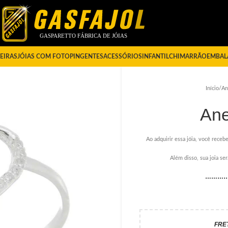
EIRAS
JÓIAS COM FOTO
PINGENTES
ACESSÓRIOS
INFANTIL
CHIMARRÃO
EMBAL
Início
/
An
Ane
Ao adquirir essa jóia, você recebe
Além disso, sua joia s
………
FRE