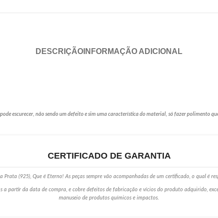
DESCRIÇÃO
INFORMAÇÃO ADICIONAL
de escurecer, não sendo um defeito e sim uma característica do material, só fazer polimento qu
CERTIFICADO DE GARANTIA
 Prata (925), Que é Eterno! As peças sempre vão acompanhadas de um certificado, o qual é res
s a partir da data de compra, e cobre defeitos de fabricação e vícios do produto adquirido, ex
manuseio de produtos químicos e impactos.