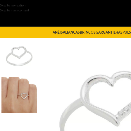
Skip to navigation
Skip to main content
ANÉIS
ALIANÇAS
BRINCOS
GARGANTILHAS
PULS