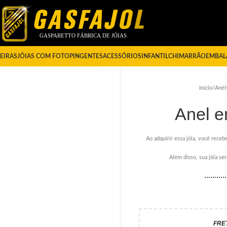
EIRAS
JÓIAS COM FOTO
PINGENTES
ACESSÓRIOS
INFANTIL
CHIMARRÃO
EMBAL
Início
/
Anéi
Anel 
Ao adquirir essa jóia, você recebe
Além disso, sua jóia s
………
FRE