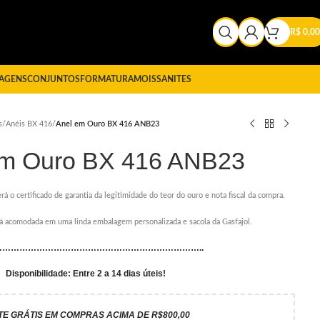
R$
0,00
AGENS
CONJUNTOS
FORMATURA
MOISSANITES
s
/
Anéis BX 416
/
Anel em Ouro BX 416 ANB23
em Ouro BX 416 ANB23
rá o certificado de garantia da legitimidade do teor do ouro e nota fiscal da compra.
erá acomodada em uma linda embalagem personalizada e sacola da Gasfajol.
………………………………………………………………..
Disponibilidade: Entre 2 a 14 dias úteis!
TE GRÁTIS EM COMPRAS ACIMA DE R$800,00