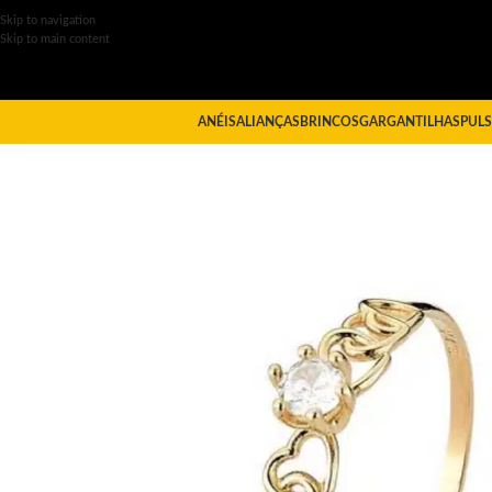
Skip to navigation
Skip to main content
ANÉIS
ALIANÇAS
BRINCOS
GARGANTILHAS
PULS